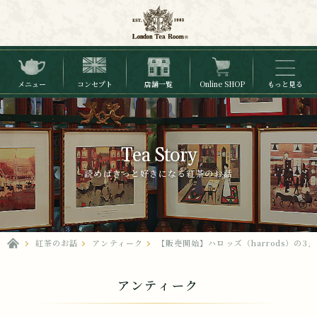
メニュー
コンセプト
店舗一覧
Online SHOP
もっと見る
Tea Story
読めばきっと好きになる紅茶のお話
紅茶のお話
アンティーク
【販売開始】ハロッズ（harrods）の
アンティーク