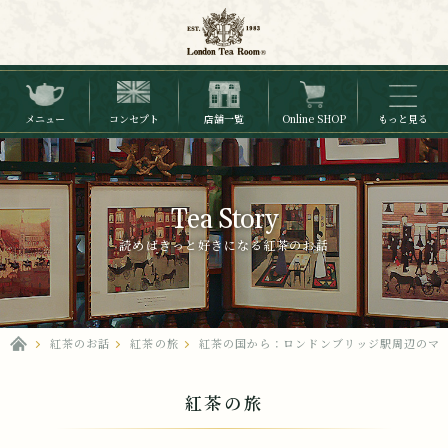
メニュー
コンセプト
店舗一覧
Online SHOP
もっと見る
Tea Story
読めばきっと好きになる紅茶のお話
紅茶のお話
紅茶の旅
紅茶の国から：ロンドンブリッジ駅周辺のマーケ
紅茶の旅