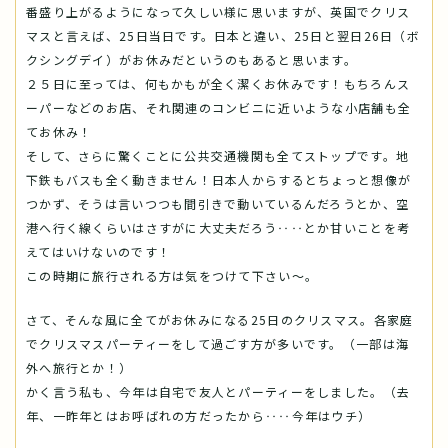
番盛り上がるようになって久しい様に思いますが、英国でクリス
マスと言えば、25日当日です。日本と違い、25日と翌日26日（ボ
クシングデイ）がお休みだというのもあると思います。
２５日に至っては、何もかもが全く潔くお休みです！もちろんス
ーパーなどのお店、それ関連のコンビニに近いような小店舗も全
てお休み！
そして、さらに驚くことに公共交通機関も全てストップです。地
下鉄もバスも全く動きません！日本人からするとちょっと想像が
つかず、そうは言いつつも間引きで動いているんだろうとか、空
港へ行く線くらいはさすがに大丈夫だろう‥‥とか甘いことを考
えてはいけないのです！
この時期に旅行される方は気をつけて下さい～。
さて、そんな風に全てがお休みになる25日のクリスマス。各家庭
でクリスマスパーティーをして過ごす方が多いです。（一部は海
外へ旅行とか！）
かく言う私も、今年は自宅で友人とパーティーをしました。（去
年、一昨年とはお呼ばれの方だったから‥‥今年はウチ）