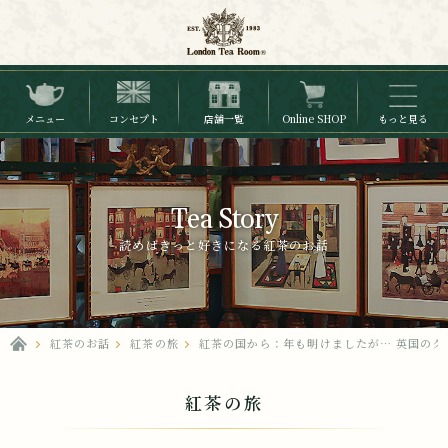
メニュー
コンセプト
店舗一覧
Online SHOP
もっと見る
Tea Story
読めばきっと好きになる紅茶のお話
紅茶のお話
紅茶の旅
紅茶の国から：年も明けましたが… 英国のク
紅茶の旅