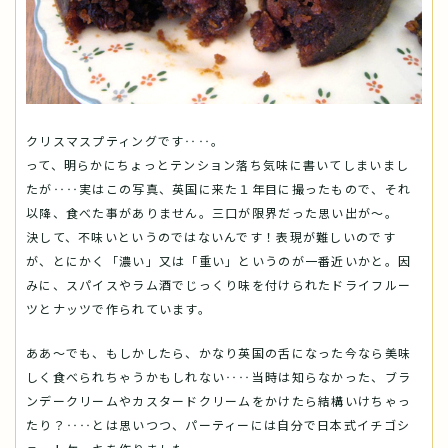
クリスマスプティングです‥‥。
って、明らかにちょっとテンション落ち気味に書いてしまいまし
たが‥‥実はこの写真、英国に来た１年目に撮ったもので、それ
以降、食べた事がありません。三口が限界だった思い出が～。
決して、不味いというのではないんです！表現が難しいのです
が、とにかく「濃い」又は「重い」というのが一番近いかと。因
みに、スパイスやラム酒でじっくり味を付けられたドライフルー
ツとナッツで作られています。
ああ～でも、もしかしたら、かなり英国の舌になった今なら美味
しく食べられちゃうかもしれない‥‥当時は知らなかった、ブラ
ンデークリームやカスタードクリームをかけたら結構いけちゃっ
たり？‥‥とは思いつつ、パーティーには自分で日本式イチゴシ