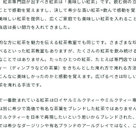
、紅茶専門店が出すべき紅茶は「美味しい紅茶」です。飲む側の
ことで感動を覚えますし、決して希少な高い紅茶=飲んで感動を
美味しい紅茶を提供し、広くご家庭でも美味しい紅茶を入れるこ
当店は長い間力を入れてきました。
的な方に紅茶を魅力を伝える紅茶教室でも同じです。さまざまな
べるといった紅茶教室もありますが、たくさんの紅茶を飲み続け
なことではありません。たったひとつの紅茶、たとえば専門店で
ィー（ディンブラなどの茶葉）をきちんとした淹れ方で淹れる方
こんなに美味しかったのかと感動を覚えます。広げるべきは珍し
茶を淹れる手法です。
で一番飲まれている紅茶はロイヤルミルクティーやミルクティー
は別に希少で高価で有名な茶葉をブレンドした紅茶ではありませ
ミルクティーを日本で再現したいという思いからブレンドされた
では希少なダージリンや有名ブランドのアールグレイではなく、