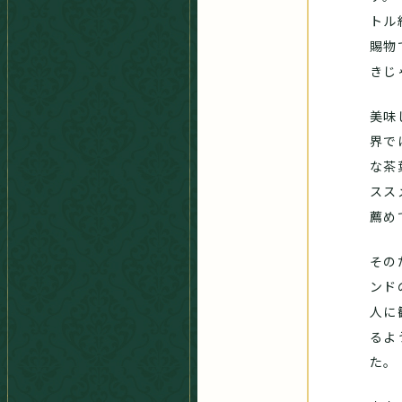
トル
賜物
きじ
美味
界で
な茶
スス
薦め
その
ンド
人に
るよ
た。