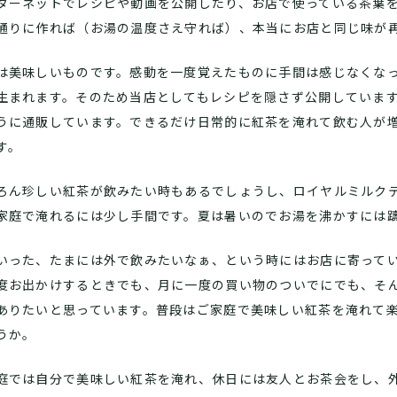
ターネットでレシピや動画を公開したり、お店で使っている茶葉
通りに作れば（お湯の温度さえ守れば）、本当にお店と同じ味が
は美味しいものです。感動を一度覚えたものに手間は感じなくな
生まれます。そのため当店としてもレシピを隠さず公開していま
うに通販しています。できるだけ日常的に紅茶を淹れて飲む人が
す。
ろん珍しい紅茶が飲みたい時もあるでしょうし、ロイヤルミルク
家庭で淹れるには少し手間です。夏は暑いのでお湯を沸かすには
いった、たまには外で飲みたいなぁ、という時にはお店に寄って
度お出かけするときでも、月に一度の買い物のついでにでも、そ
ありたいと思っています。普段はご家庭で美味しい紅茶を淹れて
うか。
庭では自分で美味しい紅茶を淹れ、休日には友人とお茶会をし、