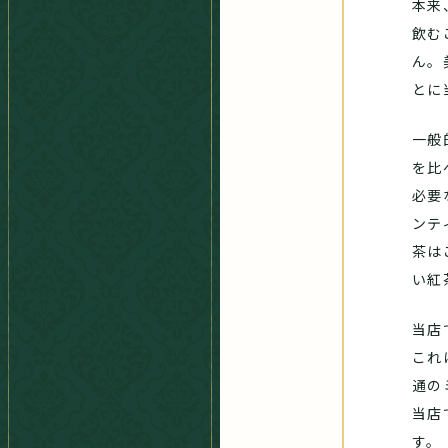
本来
飲む
ん。
とに
一般
を比
必要
ンテ
茶は
い紅
当店
これ
通の
当店
す。