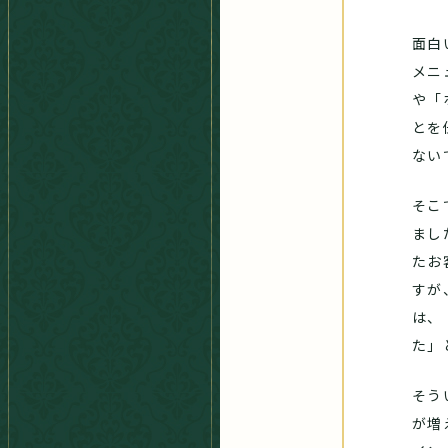
面白
メニ
や「
とを
ない
そこ
まし
たお
すが
は、
た」
そう
が増