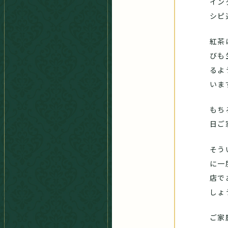
イン
シピ
紅茶
びも
るよ
いま
もち
日ご
そう
に一
店で
しょ
ご家