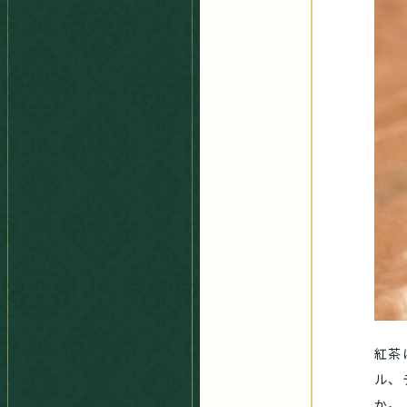
紅茶
ル、
か。