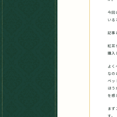
今回
いる
記事
紅茶
購入
よく
なの
ペッ
ほう
を感
まず
す。