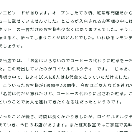
いエピソードがあります。オープンしたての頃、紅茶専門店だから
ューに載せていませんでした。ところが入店されるお客様の中に
ホット」の一言だけのお客様も少なくはありませんでした。そう
伝えると、帰ってしまうことがほとんどでした。いわゆるレモン
でしょうか。
で当店では、「お金はいらないのでコーヒーの代わりに紅茶を一
た。この時出していたのがロイヤルミルクティーです。「じゃあ
客様の中で、およそ10人に8人はお代金を払っていただけました
、こういったお客様が1週間や2週間後、今度はご友人などを連れ
「名前は何だか忘れたけど、コーヒーの代わりに出された紅茶。
ということで友人を連れてきたくなる味だったというのです。
いったことが続き、時間は長くかかりましたが、ロイヤルミルク
えていき、今日のお店があります。また紅茶教室ではご家庭で美