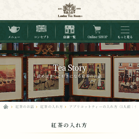
メニュー
コンセプト
店舗一覧
Online SHOP
もっと見る
Tea Story
読めばきっと好きになる紅茶のお話
紅茶のお話
紅茶の入れ方
アプリコットティーの入れ方（1人前：テ
紅茶の入れ方