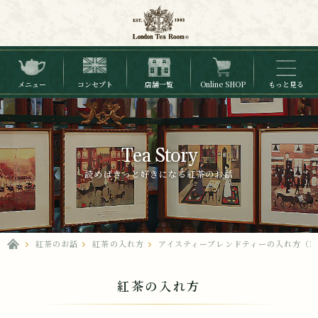
メニュー
コンセプト
店舗一覧
Online SHOP
もっと見る
Tea Story
読めばきっと好きになる紅茶のお話
紅茶のお話
紅茶の入れ方
アイスティーブレンドティーの入れ方（1
紅茶の入れ方