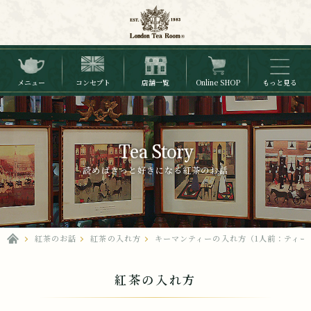
メニュー
コンセプト
店舗一覧
Online SHOP
もっと見る
Tea Story
読めばきっと好きになる紅茶のお話
紅茶のお話
紅茶の入れ方
キーマンティーの入れ方（1人前：ティー
紅茶の入れ方