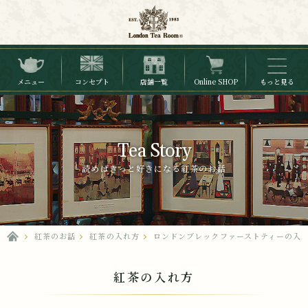
メニュー
コンセプト
店舗一覧
Online SHOP
もっと見る
Tea Story
読めばきっと好きになる紅茶のお話
紅茶のお話
紅茶の入れ方
ロンドンブレックファーストティーの入れ
紅茶の入れ方