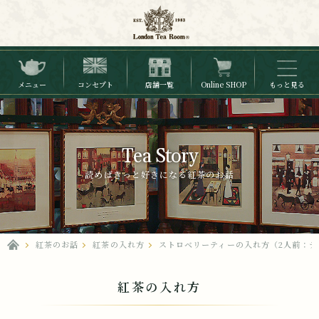
メニュー
コンセプト
店舗一覧
Online SHOP
もっと見る
Tea Story
読めばきっと好きになる紅茶のお話
紅茶のお話
紅茶の入れ方
ストロベリーティーの入れ方（2人前：テ
紅茶の入れ方