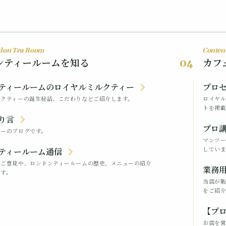
don Tea Room
Content
ンティールームを知る
カフ
04
ティールームのロイヤルミルクティー
プロ
ルクティーの誕生秘話、こだわりなどご紹介します。
ロイヤ
トを掲載
り言
プロ講
ターのブログです。
マンツ
していま
ティールーム通信
のご意見や、ロンドンティールームの歴史、メニューの紹介
業務
ます。
当店が
をご紹介
【プ
お店を