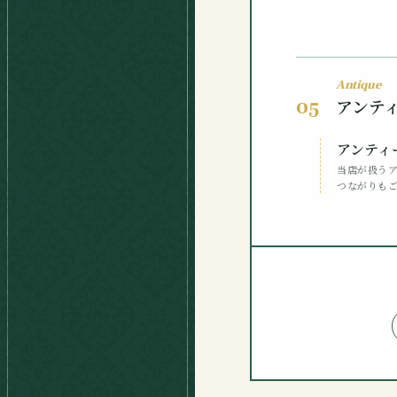
Antique
アンテ
05
アンティ
当店が扱う
つながりも