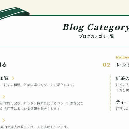
Blog Categor
ブログカテゴリ一覧
Recipe
知る
レシ
02
知識
紅茶
や、紅茶の種類、茶葉の選び方などをご紹介します。
紅茶の
り方を掲
ティ
の研修旅行記や、ロンドン特派員によるロンドン滞在記な
国から紅茶にまつわる情報をお送りします。
紅茶に
ご案内や過去の教室レポートを掲載しています。