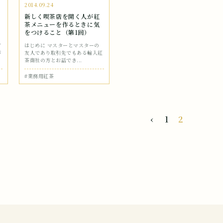
2014.09.24
新しく喫茶店を開く人が紅
茶メニューを作るときに気
をつけること（第1回）
ど
はじめに マスターとマスターの
が
友人であり取引先でもある輸入紅
茶商社の方とお話でき...
#業務用紅茶
‹
1
2