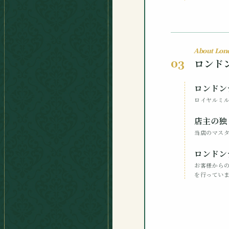
About Lon
ロンド
03
ロンドン
ロイヤルミ
店主の独
当店のマス
ロンドン
お客様から
を行ってい