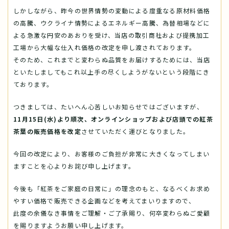
しかしながら、昨今の世界情勢の変動による度重なる原材料価格
の高騰、ウクライナ情勢によるエネルギー高騰、為替相場などに
よる急激な円安のあおりを受け、当店の取引商社および提携加工
工場から大幅な仕入れ価格の改定を申し渡されております。
そのため、これまでと変わらぬ品質をお届けするためには、当店
といたしましてもこれ以上手の尽くしようがないという段階にき
ております。
つきましては、たいへん心苦しいお知らせではございますが、
11月15日(水)より順次、オンラインショップおよび店頭での紅茶
茶葉の販売価格を改定
させていただく運びとなりました。
今回の改定により、お客様のご負担が非常に大きくなってしまい
ますことを心よりお詫び申し上げます。
今後も「紅茶をご家庭の日常に」の理念のもと、なるべくお求め
やすい価格で販売できる企画などを考えてまいりますので、
此度の余儀なき事情をご理解・ご了承賜り、何卒変わらぬご愛顧
を賜りますようお願い申し上げます。