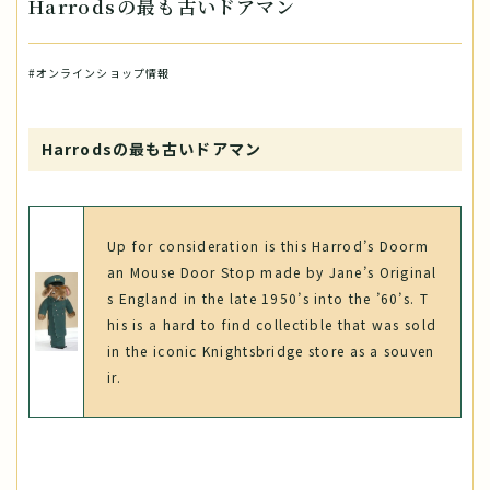
Harrodsの最も古いドアマン
#オンラインショップ情報
Harrodsの最も古いドアマン
Up for consideration is this Harrod’s Doorm
an Mouse Door Stop made by Jane’s Original
s England in the late 1950’s into the ’60’s. T
his is a hard to find collectible that was sold
in the iconic Knightsbridge store as a souven
ir.