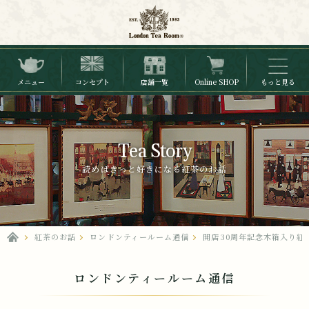
メニュー
コンセプト
店舗一覧
Online SHOP
もっと見る
Tea Story
読めばきっと好きになる紅茶のお話
紅茶のお話
ロンドンティールーム通信
開店30周年記念木箱入り紅
ロンドンティールーム通信