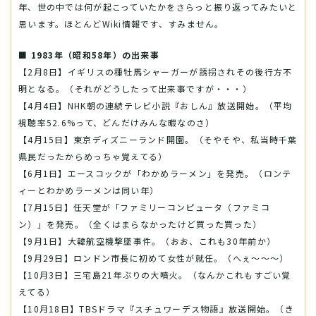
年、世の中では何が起こっていたかをさらっと振り返ってみたいと
思います。ほとんどWiki情報です、すみません。
■ 1983年（昭和58年）の出来事
【2月8日】イギリスの種牡馬シャーガーが誘拐されその後行方不
明となる。（それがどうしたって出来事ですが・・・）
【4月4日】NHK朝の連続テレビ小説『おしん』放送開始。（平均
視聴率52.6%って、どんだけみんな暇なのさ）
【4月15日】東京ディズニーランド開園。（そやそや、私当時千葉
県民だったからめっちゃ覚えてる）
【6月1日】エースコックが「わかめラーメン」を発売。（ロンテ
ィーとわかめラーメンは同い年）
【7月15日】任天堂が「ファミリーコンピュータ（ファミコ
ン）」を発売。（全くはまらなかったけど買った買った）
【9月1日】大韓航空機撃墜事件。（おお、これも30年前か）
【9月29日】ロンドン市長に初めて女性が就任。（へぇ～～～）
【10月3日】三宅島21年ぶりの大噴火。（なんかこれもすごい覚
えてる）
【10月18日】TBSドラマ『スチュワーデス物語』放送開始。（き