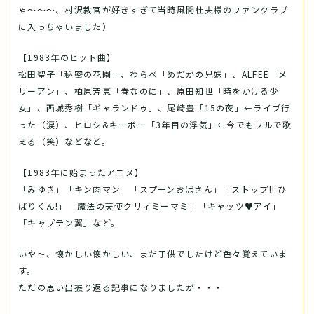
ゃ～～～、村沢教官が好きすぎて当時風間杜夫様のファンクラブ
に入っちゃいました）
【1983年のヒット曲】
松田聖子「秘密の花園」、わらべ「めだかの兄妹」、ALFEE「メ
リーアン」、柏原芳恵「春なのに」、原田知世「時をかける少
女」、西城秀樹「ギャランドゥ」、尾崎豊「15の夜」←ライブ行
った（涙）、ヒロシ&キーボー「3年目の浮気」←今でもフルで歌
える（笑）などなど。
【1983年に始まったアニメ】
「みゆき」「キン肉マン」「スプーンおばさん」「ストップ!! ひ
ばりくん!」「魔法の天使クリィミーマミ」「キャッツ♥アイ」
「キャプテン翼」など。
いや～、懐かしい懐かしい、まだ子供でしたけど色々覚えていま
す。
ただの思い出振り返る記事になりましたが・・・