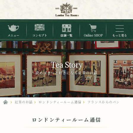
メニュー
コンセプト
店舗一覧
Online SHOP
もっと見る
Tea Story
読めばきっと好きになる紅茶のお話
紅茶のお話
ロンドンティールーム通信
フランスからのパン
ロンドンティールーム通信