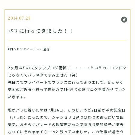
2014.07.28
パリに行ってきました！！
#ロンドンティールーム通信
2ヶ月ぶりのスタッフブログ更新！！・・・・というのにロンドン
じゃなくてパリネタですみません（笑）
先日までプライベートでフランスに行っておりまして、せっかく
英国のご近所へ行って来たので1回きりの旅ブログを書かせていた
だきます。
私がパリに着いたのは7月16日、そのちょうど2日前が革命記念日
（パリ祭）だったので、シャンゼリゼ通りは祭りの後っぽい雰囲
気で、おそらくパレードの観覧席だったであろう簡易椅子が撤去
されずにそのままずらーっと残っていました。この仕事が遅そう