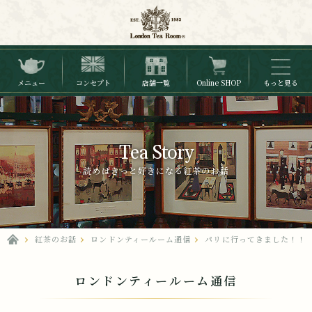
メニュー
コンセプト
店舗一覧
Online SHOP
もっと見る
Tea Story
読めばきっと好きになる紅茶のお話
紅茶のお話
ロンドンティールーム通信
パリに行ってきました！！
ロンドンティールーム通信