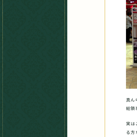
真ん
総領
実は
る方