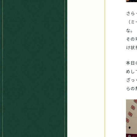
さら
（ミ
な。
その
け状
本日
めし
ざっ
らの