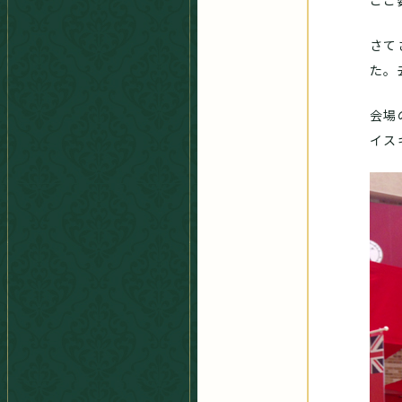
ここ
さて
た。
会場
イス