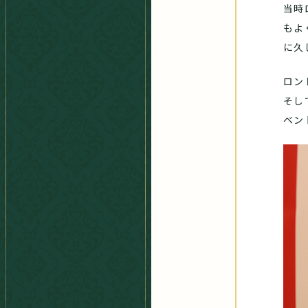
当時
もよ
に久
ロン
そし
ベン