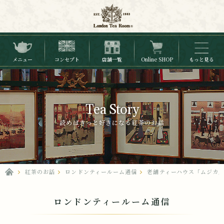
メニュー
コンセプト
店舗一覧
Online SHOP
もっと見る
Tea Story
読めばきっと好きになる紅茶のお話
紅茶のお話
ロンドンティールーム通信
老舗ティーハウス「ムジカ
ロンドンティールーム通信