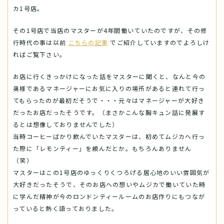
カ1号店。
その1号店で当店のマスターが4年間働いていたのですが、その修
行時代の事は以前
こちらの記事
でご紹介していますのでよろしけ
ればご覧下さい。
お店に行くきっかけになった話をマスターに聞くと、なんと今の
奥様であるマネージャーにお気に入りの場所があると連れて行っ
てもらったのが最初だそうで・・・元々はマネージャーが大好き
だったお店だったそうです。（まさかこんな胸キュン話に発展す
るとは想像しておりませんでした）
当時コーヒーばかり飲んでいたマスターは、初めてムジカへ行っ
た際に「レモンティー」を頼んだとか。もちろんありません
（笑）
マスターはこの1号店のゆっくりくつろげる居心地のいい雰囲気が
大好きだったそうで、そのお店への想いやムジカで働いていた時
に学んだ精神が今のロンドンティールームのお店作りにもつなが
っていると熱く語っておりました。