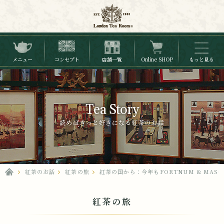
メニュー
コンセプト
店舗一覧
Online SHOP
もっと見る
Tea Story
読めばきっと好きになる紅茶のお話
紅茶のお話
紅茶の旅
紅茶の国から：今年もFORTNUM & MAS
紅茶の旅