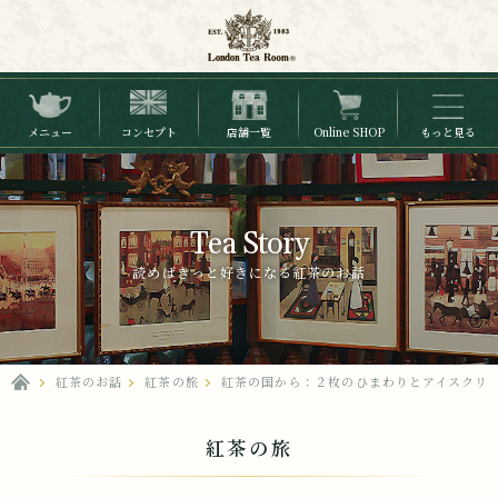
メニュー
コンセプト
店舗一覧
Online SHOP
もっと見る
Tea Story
読めばきっと好きになる紅茶のお話
紅茶のお話
紅茶の旅
紅茶の国から：２枚のひまわりとアイスクリ
紅茶の旅