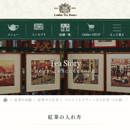
メニュー
コンセプト
店舗一覧
Online SHOP
もっと見る
Tea Story
読めばきっと好きになる紅茶のお話
紅茶のお話
紅茶の入れ方
アニスミルクティーの入れ方（2人前：モ
紅茶の入れ方