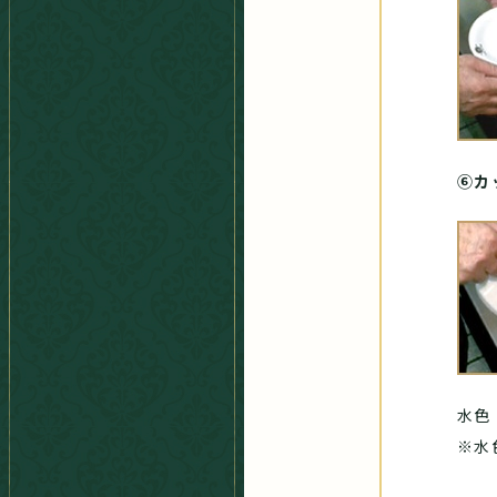
⑥カ
水色
※水