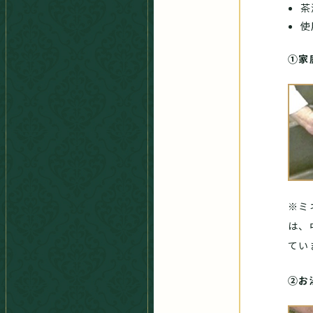
茶
使
①家
※ミ
は、
てい
②お