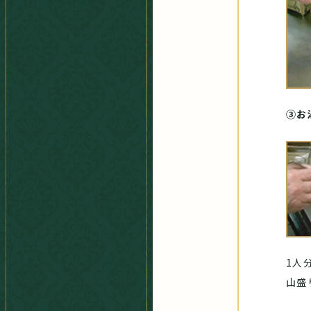
③お
1人
山盛