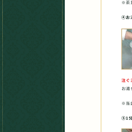
※茶
④お
注ぐ
お湯
※当
⑤1