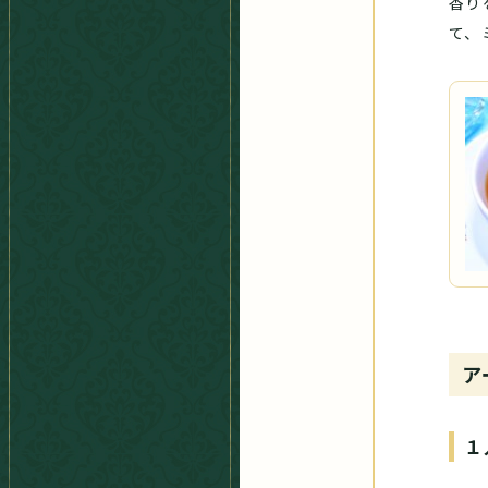
香り
て、
ア
１