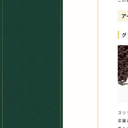
この
ア
グ
スリ
茶葉