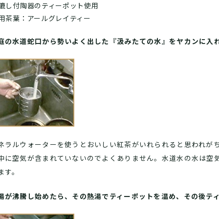
漉し付陶器のティーポット使用
用茶葉：アールグレイティー
庭の水道蛇口から勢いよく出した『汲みたての水』をヤカンに入
ネラルウォーターを使うとおいしい紅茶がいれられると思われが
中に空気が含まれていないのでよくありません。水道水の水は空
ます。
湯が沸騰し始めたら、その熱湯でティーポットを温め、その後テ