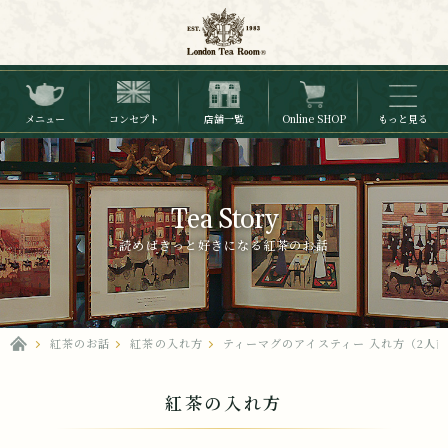
メニュー
コンセプト
店舗一覧
Online SHOP
もっと見る
Tea Story
読めばきっと好きになる紅茶のお話
紅茶のお話
紅茶の入れ方
ティーマグのアイスティー 入れ方（2人
紅茶の入れ方