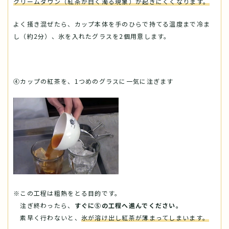
クリームダウン（紅茶が白く濁る現象）が起きにくくなります。
よく掻き混ぜたら、カップ本体を手のひらで持てる温度まで冷ま
し（約2分）、氷を入れたグラスを2個用意します。
④カップの紅茶を、1つめのグラスに一気に注ぎます
※この工程は粗熱をとる目的です。
注ぎ終わったら、
すぐに⑤の工程へ進んでください。
素早く行わないと、
氷が溶け出し紅茶が薄まってしまいます。