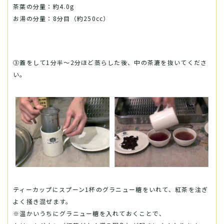
茶葉の分量：約4.0g
お湯の分量：8分目（約250cc）
③蓋をして1分半～2分ほど蒸らした後、中の茶漉を抜いてくださ
い。
ティーカップにスプーン1杯のグラニュー糖をいれて、紅茶を注ぎ
よく掻き混ぜます。
※温かいうちにグラニュー糖を入れておくことで、