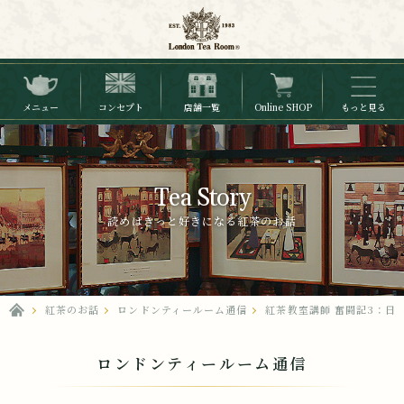
メニュー
コンセプト
店舗一覧
Online SHOP
もっと見る
Tea Story
読めばきっと好きになる紅茶のお話
紅茶のお話
ロンドンティールーム通信
紅茶教室講師 奮闘記3：日
ロンドンティールーム通信