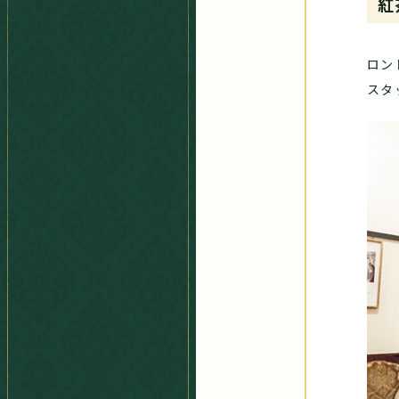
紅
ロン
スタ