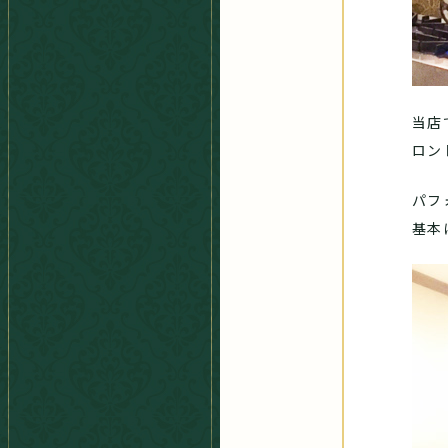
当店
ロン
パフ
基本