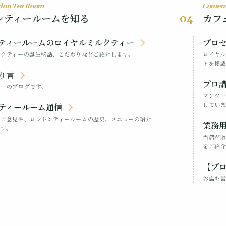
don Tea Room
Content
ンティールームを知る
カフ
04
ティールームのロイヤルミルクティー
プロ
ルクティーの誕生秘話、こだわりなどご紹介します。
ロイヤ
トを掲載
り言
プロ講
ターのブログです。
マンツ
していま
ティールーム通信
のご意見や、ロンドンティールームの歴史、メニューの紹介
業務
ます。
当店が
をご紹介
【プ
お店を