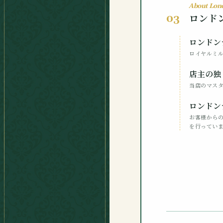
About Lon
ロンド
03
ロンドン
ロイヤルミ
店主の独
当店のマス
ロンドン
お客様から
を行ってい