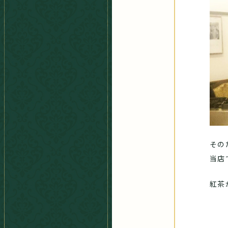
その
当店
紅茶