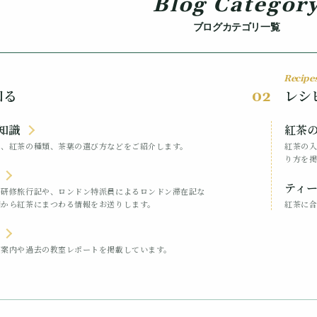
Blog Categor
ブログカテゴリ一覧
Recipe
知る
レシ
02
知識
紅茶
や、紅茶の種類、茶葉の選び方などをご紹介します。
紅茶の
り方を掲
ティ
の研修旅行記や、ロンドン特派員によるロンドン滞在記な
国から紅茶にまつわる情報をお送りします。
紅茶に
ご案内や過去の教室レポートを掲載しています。