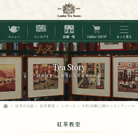
メニュー
コンセプト
店舗一覧
Online SHOP
もっと見る
Tea Story
読めばきっと好きになる紅茶のお話
紅茶のお話
紅茶教室
レポート
8月1日第22回ロンドンティー
紅茶教室