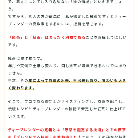
で、素人にはとても入り込めない「神の領域」といえるでしょ
う。
ですから、素人の方が簡単に「私が鑑定した紅茶です」とティー
ブレンダーの真似事をするのには、抵抗を感じます。
「原茶」と「紅茶」はまったく別物である
ことを理解してほしい
です。
紅茶は農作物です。
年月や天候で土壌も変わり、同じ原茶が毎年できるわけではあり
ません。
当然、その
年によって原茶の出来、不出来もあり、味わいも大き
く変わります
。
そこで、プロである鑑定士がテイスティングし、原茶を配合し、
伝統レシピとティーブレンダーの技術で安定した紅茶に仕上げて
いきます。
ティーブレンダーの定義とは「原茶を鑑定する技術」とその原茶
を「ブレンドする技術」を兼ね備えた人
であり、その確かな技術