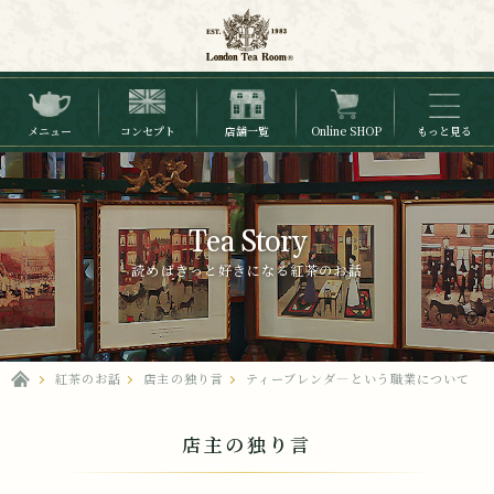
メニュー
コンセプト
店舗一覧
Online SHOP
もっと見る
Tea Story
読めばきっと好きになる紅茶のお話
紅茶のお話
店主の独り言
ティーブレンダ―という職業について
店主の独り言