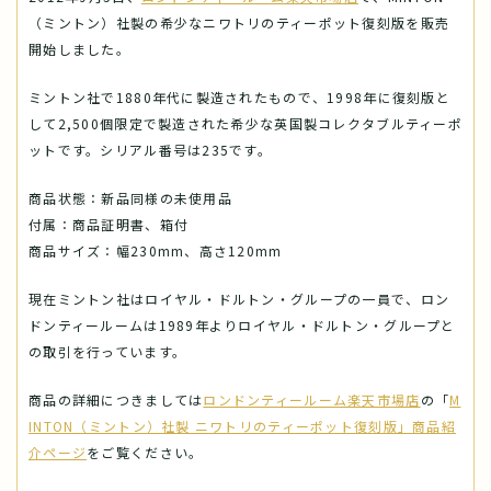
（ミントン）社製の希少なニワトリのティーポット復刻版を販売
開始しました。
ミントン社で1880年代に製造されたもので、1998年に復刻版と
して2,500個限定で製造された希少な英国製コレクタブルティーポ
ットです。シリアル番号は235です。
商品状態：新品同様の未使用品
付属：商品証明書、箱付
商品サイズ：幅230mm、高さ120mm
現在ミントン社はロイヤル・ドルトン・グループの一員で、ロン
ドンティールームは1989年よりロイヤル・ドルトン・グループと
の取引を行っています。
商品の詳細につきましては
ロンドンティールーム楽天市場店
の「
M
INTON（ミントン）社製 ニワトリのティーポット復刻版」商品紹
介ページ
をご覧ください。