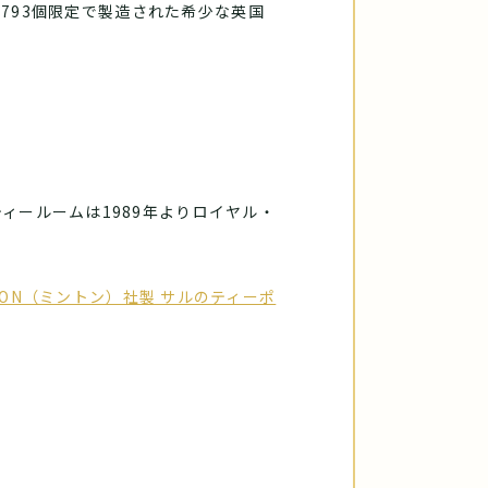
,793個限定で製造された希少な英国
ィールームは1989年よりロイヤル・
TON（ミントン）社製 サルのティーポ