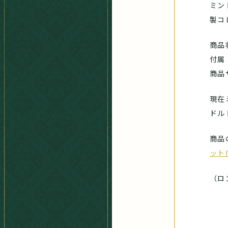
ミン
製コ
商品
付属
商品
現在
ドル
商品
ット
（ロ