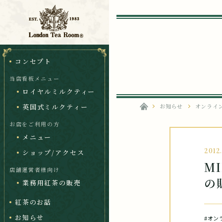
コンセプト
当店看板メニュー
ロイヤルミルクティー
英国式ミルクティー
お知らせ
オンライ
お店をご利用の方
メニュー
2012
ショップ/アクセス
M
店舗運営者様向け
の
業務用紅茶の販売
紅茶のお話
お知らせ
#オン